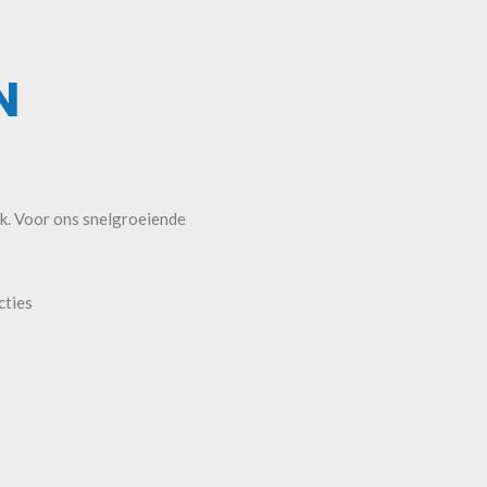
N
ak. Voor ons snelgroeiende
cties