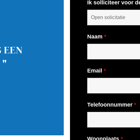
Ik solliciteer voor d
Naam
*
S EEN
 "
Email
*
Telefoonnummer
*
Woonplaats
*